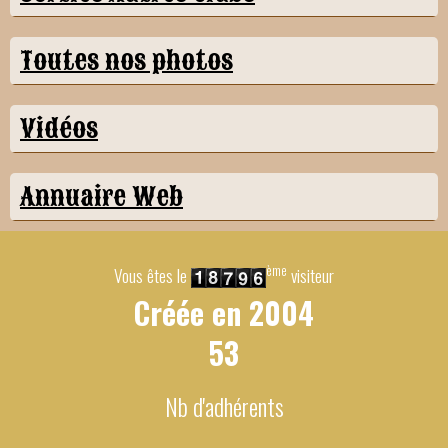
Toutes nos photos
Vidéos
Annuaire Web
ème
Vous êtes le
visiteur
Créée en
2004
53
Nb d'adhérents