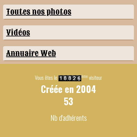
Toutes nos photos
Vidéos
Annuaire Web
ème
Vous êtes le
visiteur
Créée en
2004
53
Nb d'adhérents