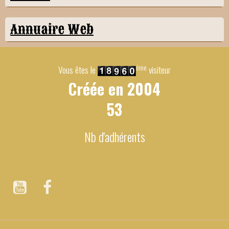
Annuaire Web
ème
Vous êtes le
visiteur
Créée en
2004
53
Nb d'adhérents