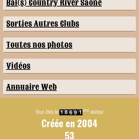
Bal(s) Country River Saône
Sorties Autres Clubs
Toutes nos photos
Vidéos
Annuaire Web
ème
Vous êtes le
visiteur
Créée en
2004
53