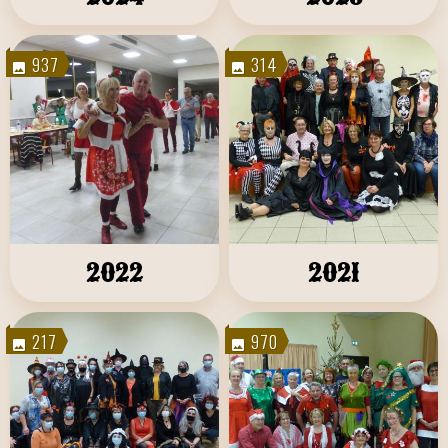
937
314
2022
2021
217
970