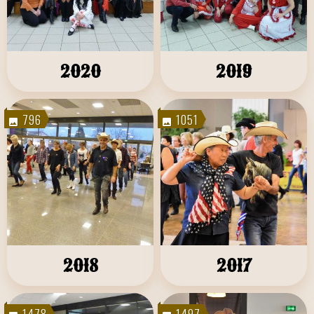
2020
2019
796
1051
2018
2017
1478
1497