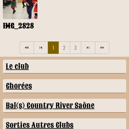
IMG_2828
1
2
3
Le club
Chorées
Bal(s) Country River Saône
Sorties Autres Clubs