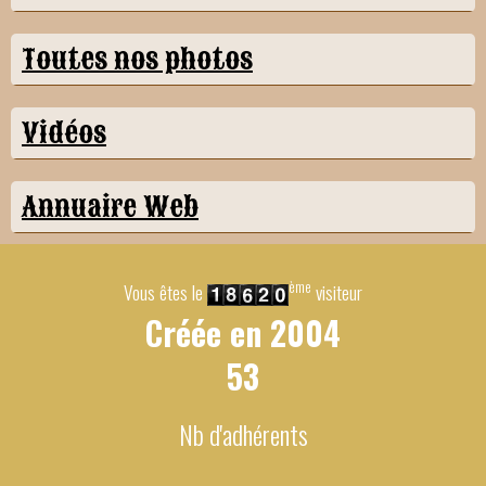
Toutes nos photos
Vidéos
Annuaire Web
ème
Vous êtes le
visiteur
Créée en
2004
53
Nb d'adhérents