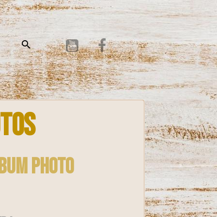
otos
lbum photo