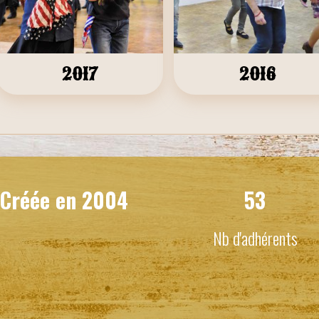
2017
2016
Créée en
2004
53
Nb d'adhérents