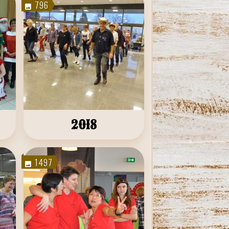
796
2018
1497