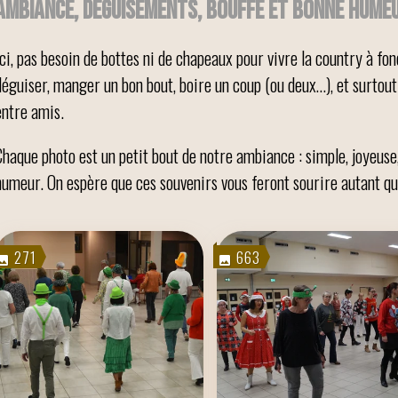
Ambiance, déguisements, bouffe et bonne humeu
Ici, pas besoin de bottes ni de chapeaux pour vivre la country à fon
déguiser, manger un bon bout, boire un coup (ou deux…), et surtou
entre amis.
Chaque photo est un petit bout de notre ambiance : simple, joyeuse,
humeur. On espère que ces souvenirs vous feront sourire autant qu
271
663