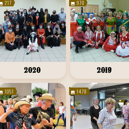
217
970
2020
2019
1051
1478