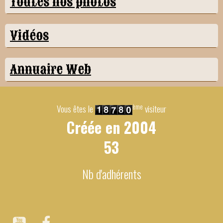
Toutes nos photos
Vidéos
Annuaire Web
ème
Vous êtes le
visiteur
Créée en
2004
53
Nb d'adhérents