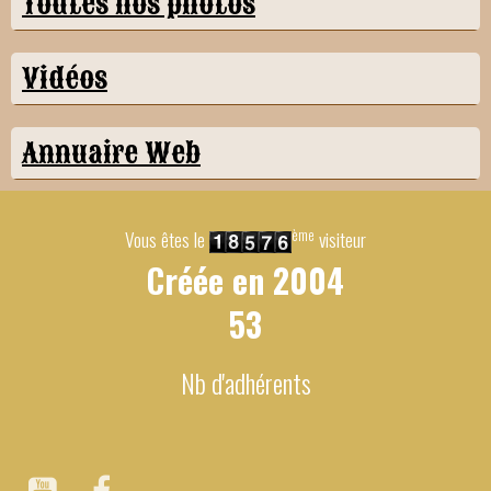
Toutes nos photos
Vidéos
Annuaire Web
ème
Vous êtes le
visiteur
Créée en
2004
53
Nb d'adhérents