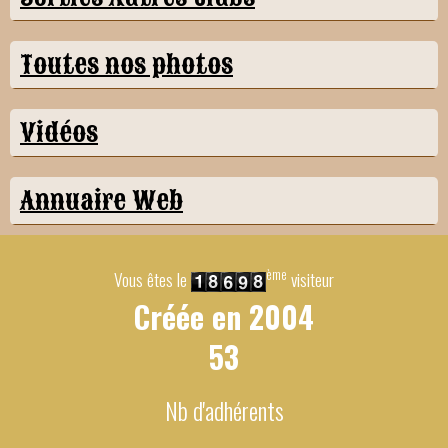
Toutes nos photos
Vidéos
Annuaire Web
ème
Vous êtes le
visiteur
Créée en
2004
53
Nb d'adhérents