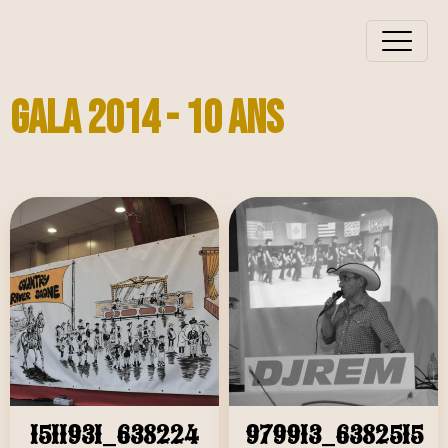
GALA 2014 - 10 ANS
1511931_638224
979913_6382515