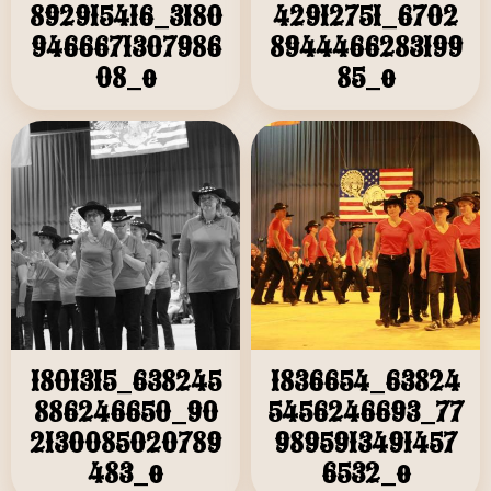
892915416_3180
42912751_6702
9466671307986
8944466283199
08_o
85_o
1801315_638245
1836654_63824
886246650_90
5456246693_77
2130085020789
9895913491457
483_o
6532_o