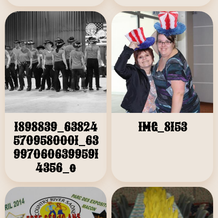
1898839_63824
IMG_8153
5709580001_63
9970606399591
4356_o