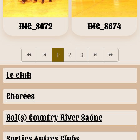
IMG_8672
IMG_8674
1
2
3
Le club
Chorées
Bal(s) Country River Saône
Sorties Autres Clubs