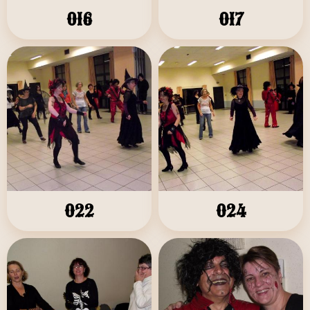
016
017
022
024