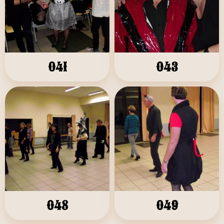
041
043
048
049