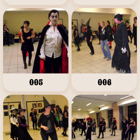
005
006