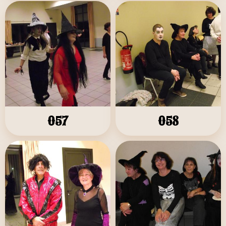
057
058