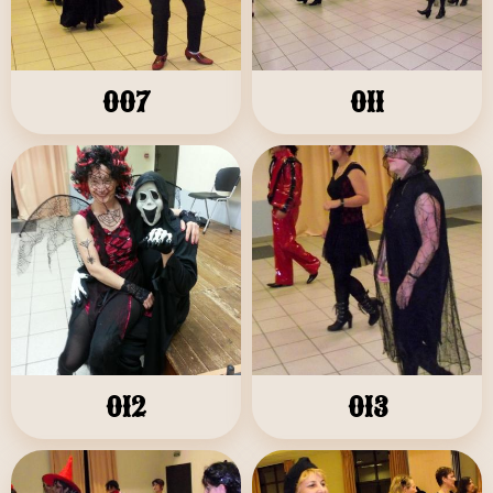
007
011
012
013