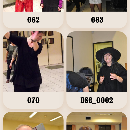
062
063
070
DSC_0002