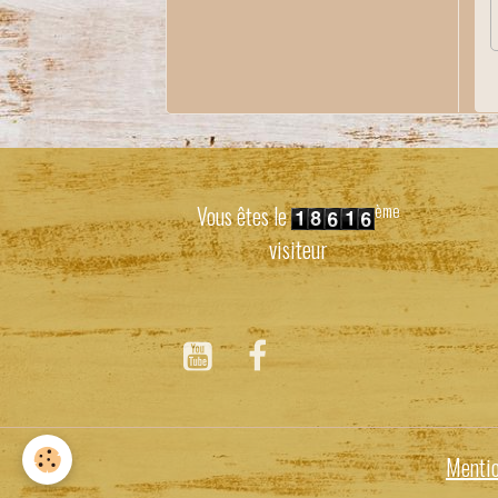
ème
Vous êtes le
visiteur
Mentio