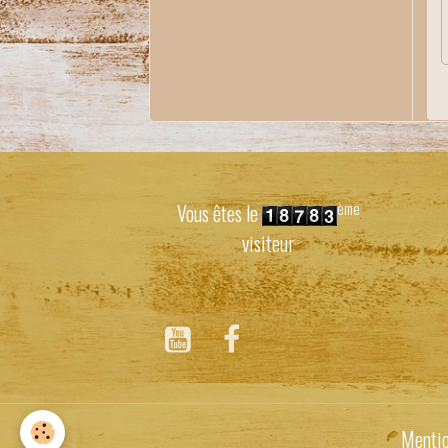
ème
Vous êtes le
visiteur
Mentio