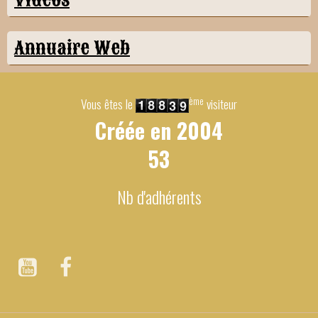
Annuaire Web
ème
Vous êtes le
visiteur
Créée en
2004
53
Nb d'adhérents