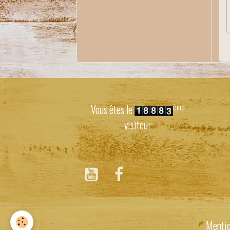
ème
Vous êtes le
visiteur
Mentio