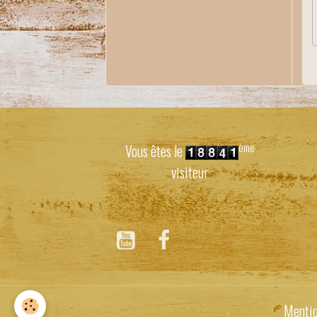
ème
Vous êtes le
visiteur
Mentio