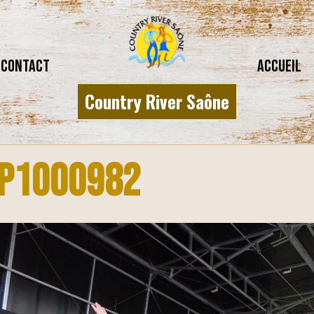
CONTACT
Accueil
Country River Saône
P1000982