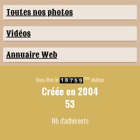
Toutes nos photos
Vidéos
Annuaire Web
ème
Vous êtes le
visiteur
Créée en
2004
53
Nb d'adhérents