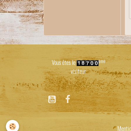
ème
Vous êtes le
visiteur
Mentio