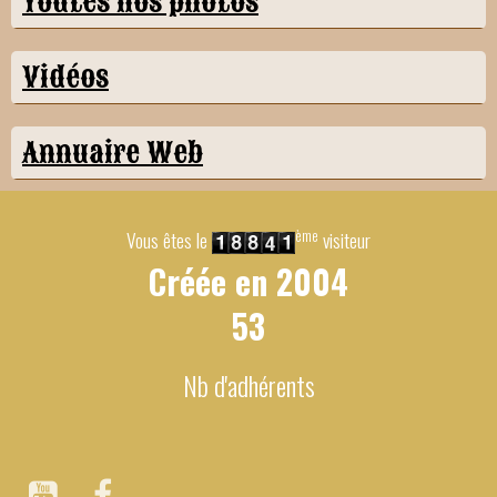
Toutes nos photos
Vidéos
Annuaire Web
ème
Vous êtes le
visiteur
Créée en
2004
53
Nb d'adhérents