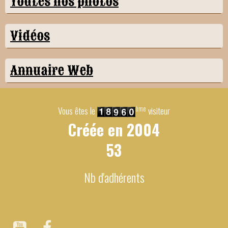
Toutes nos photos
Vidéos
Annuaire Web
ème
Vous êtes le
visiteur
Créée en
2004
53
Nb d'adhérents