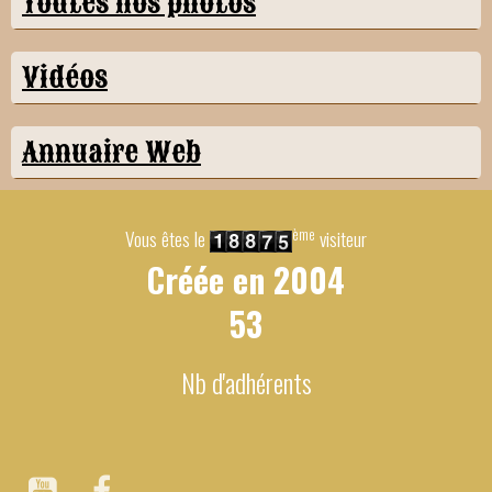
Toutes nos photos
Vidéos
Annuaire Web
ème
Vous êtes le
visiteur
Créée en
2004
53
Nb d'adhérents