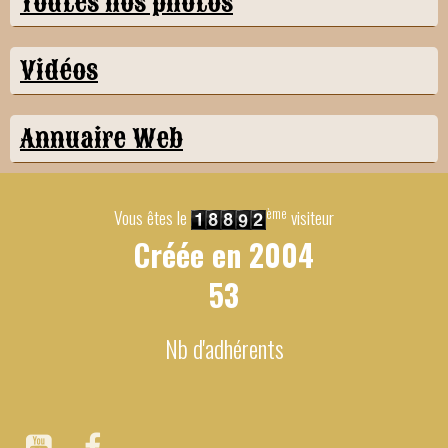
Toutes nos photos
Vidéos
Annuaire Web
ème
Vous êtes le
visiteur
Créée en
2004
53
Nb d'adhérents