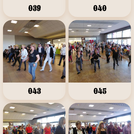
039
040
043
045