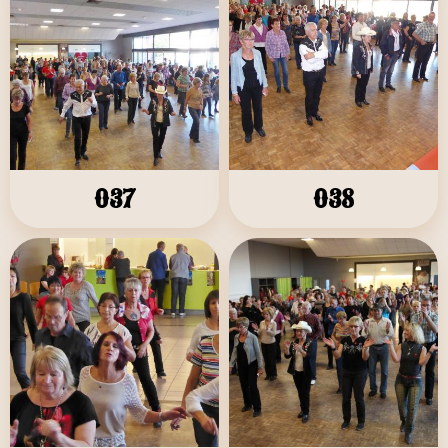
037
038