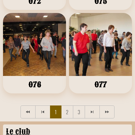
072
075
076
077
1
2
3
Le club