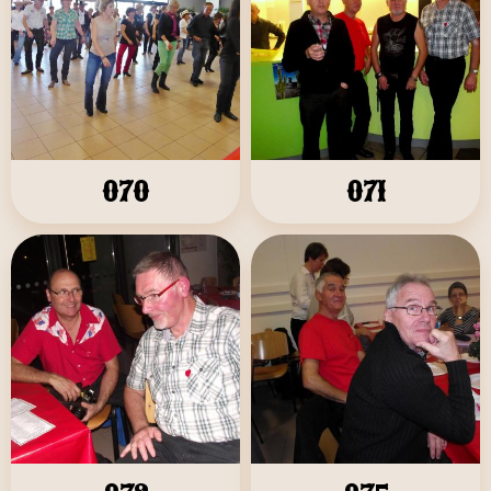
070
071