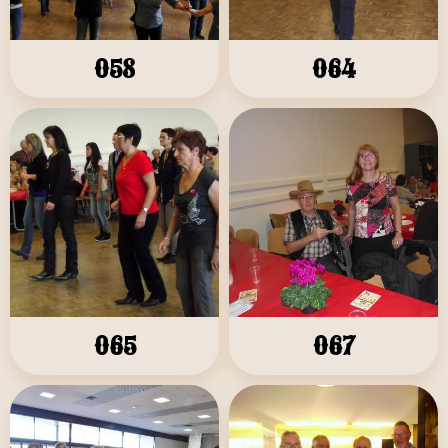
058
064
065
067