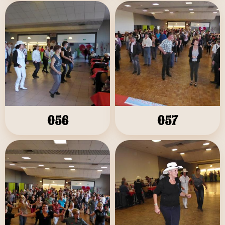
056
057