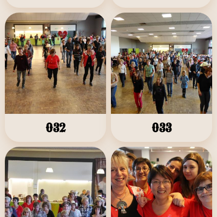
032
033