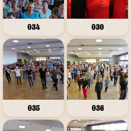
034
030
035
036