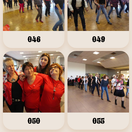
046
049
050
055