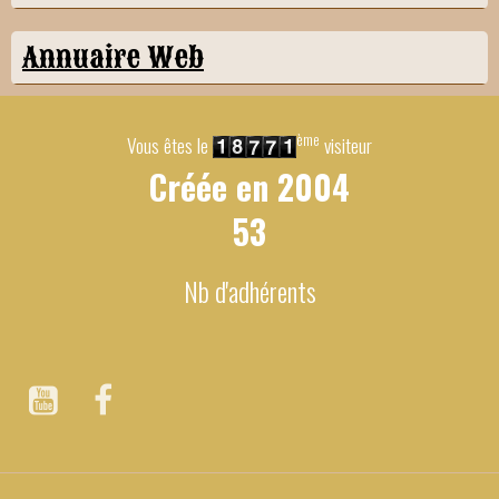
Annuaire Web
ème
Vous êtes le
visiteur
Créée en
2004
53
Nb d'adhérents