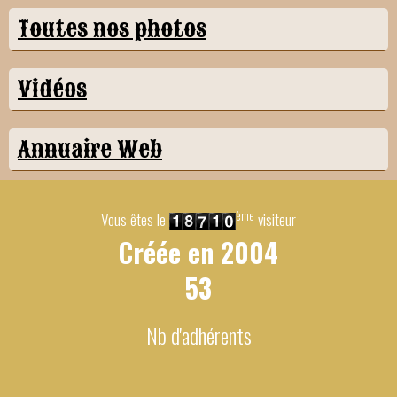
Toutes nos photos
Vidéos
Annuaire Web
ème
Vous êtes le
visiteur
Créée en
2004
53
Nb d'adhérents