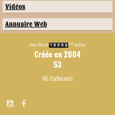
Vidéos
Annuaire Web
ème
Vous êtes le
visiteur
Créée en
2004
53
Nb d'adhérents