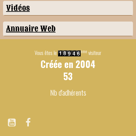
Vidéos
Annuaire Web
ème
Vous êtes le
visiteur
Créée en
2004
53
Nb d'adhérents