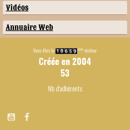
Vidéos
Annuaire Web
ème
Vous êtes le
visiteur
Créée en
2004
53
Nb d'adhérents