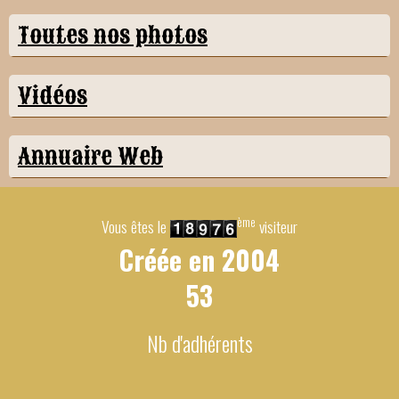
Toutes nos photos
Vidéos
Annuaire Web
ème
Vous êtes le
visiteur
Créée en
2004
53
Nb d'adhérents