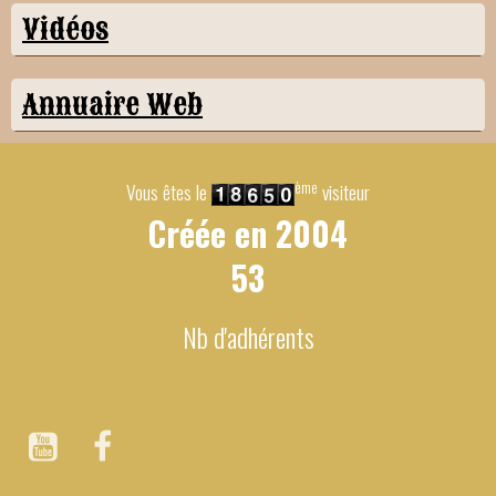
Vidéos
Annuaire Web
ème
Vous êtes le
visiteur
Créée en
2004
53
Nb d'adhérents