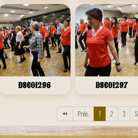
DSC01296
DSC01297
Préc.
1
2
3
S