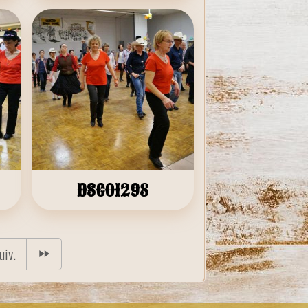
DSC01298
uiv.