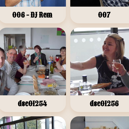
006 - DJ Rem
007
dsc01254
dsc01256