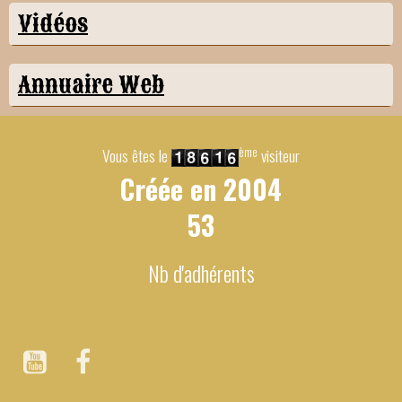
Vidéos
Annuaire Web
ème
Vous êtes le
visiteur
Créée en
2004
53
Nb d'adhérents