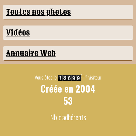
Toutes nos photos
Vidéos
Annuaire Web
ème
Vous êtes le
visiteur
Créée en
2004
53
Nb d'adhérents