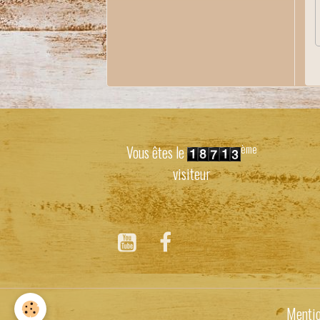
ème
Vous êtes le
visiteur
Mentio