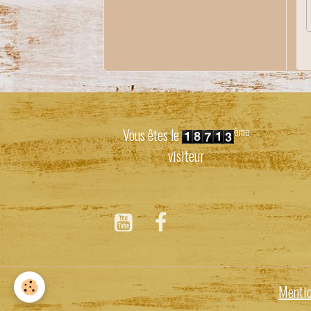
ème
Vous êtes le
visiteur
Mentio