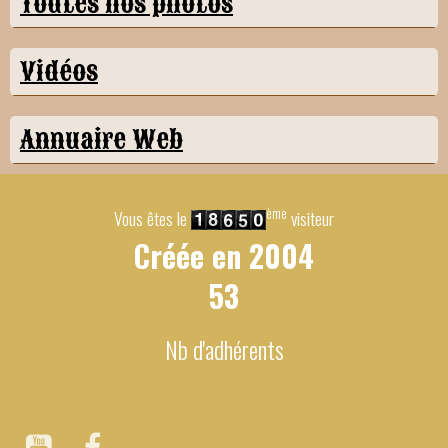
Toutes nos photos
Vidéos
Annuaire Web
ème
Vous êtes le
visiteur
Créée en
2004
53
Nb d'adhérents