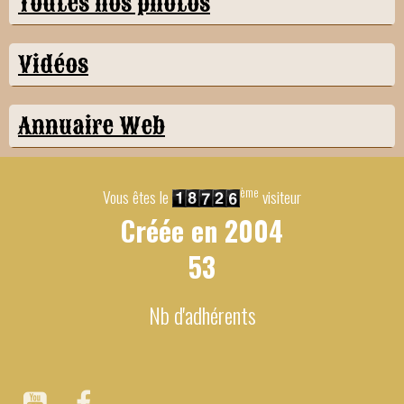
Toutes nos photos
Vidéos
Annuaire Web
ème
Vous êtes le
visiteur
Créée en
2004
53
Nb d'adhérents