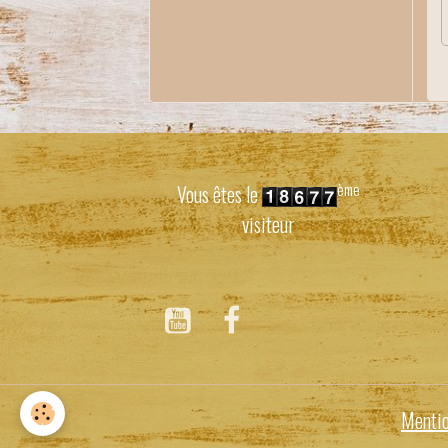
ème
Vous êtes le
visiteur
Mentio