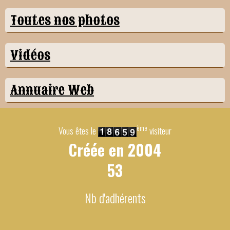
Toutes nos photos
Vidéos
Annuaire Web
ème
Vous êtes le
visiteur
Créée en
2004
53
Nb d'adhérents