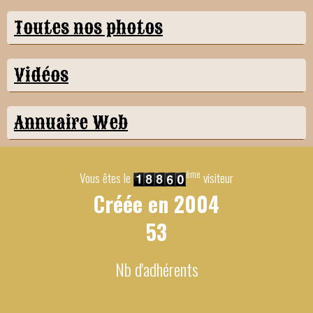
Toutes nos photos
Vidéos
Annuaire Web
ème
Vous êtes le
visiteur
Créée en
2004
53
Nb d'adhérents