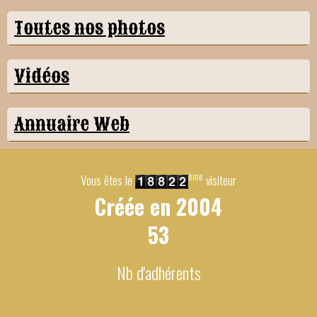
Toutes nos photos
Vidéos
Annuaire Web
ème
Vous êtes le
visiteur
Créée en
2004
53
Nb d'adhérents