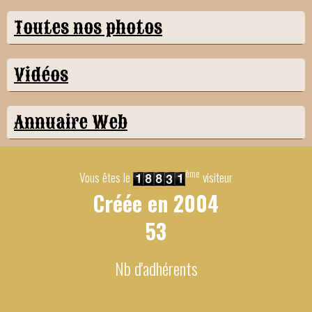
Toutes nos photos
Vidéos
Annuaire Web
ème
Vous êtes le
visiteur
Créée en
2004
53
Nb d'adhérents