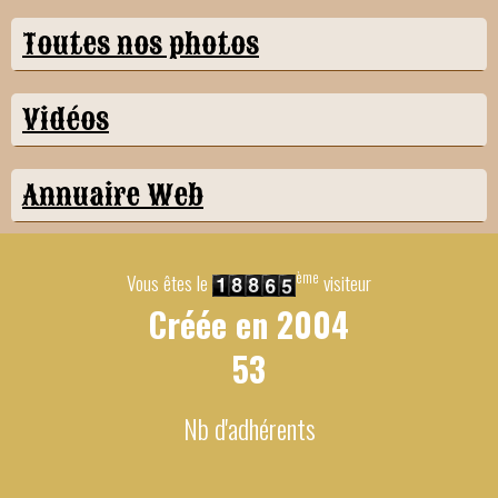
Toutes nos photos
Vidéos
Annuaire Web
ème
Vous êtes le
visiteur
Créée en
2004
53
Nb d'adhérents