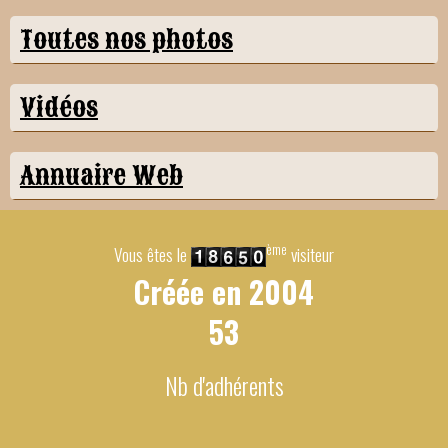
Toutes nos photos
Vidéos
Annuaire Web
ème
Vous êtes le
visiteur
Créée en
2004
53
Nb d'adhérents