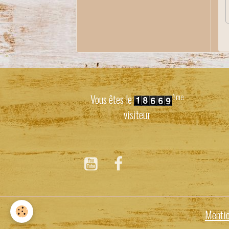
ème
Vous êtes le
visiteur
Mentio