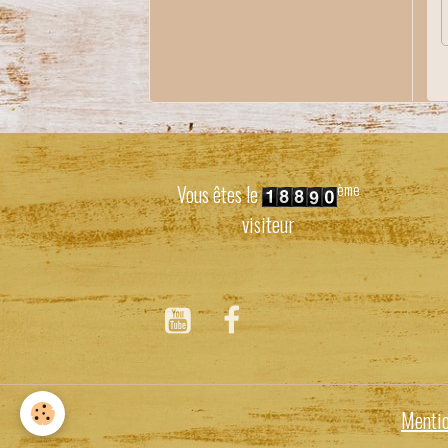
ème
Vous êtes le
visiteur
Mentio