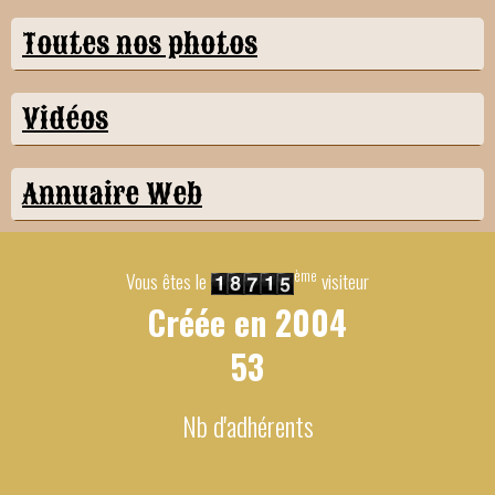
Toutes nos photos
Vidéos
Annuaire Web
ème
Vous êtes le
visiteur
Créée en
2004
53
Nb d'adhérents