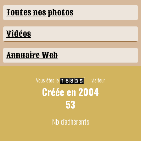
Toutes nos photos
Vidéos
Annuaire Web
ème
Vous êtes le
visiteur
Créée en
2004
53
Nb d'adhérents