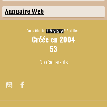
Annuaire Web
ème
Vous êtes le
visiteur
Créée en
2004
53
Nb d'adhérents