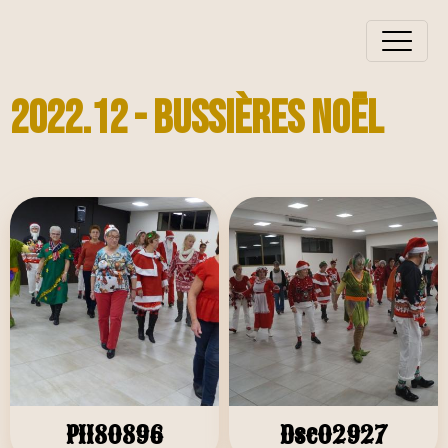
2022.12 - Bussières Noël
P1180896
Dsc02927