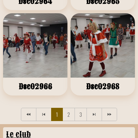
Dsc02964
Dsc02965
Dsc02966
Dsc02968
1
2
3
Le club