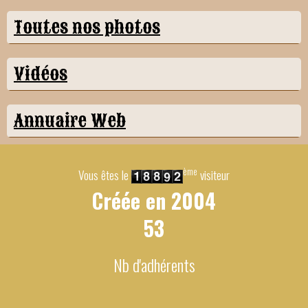
Toutes nos photos
Vidéos
Annuaire Web
ème
Vous êtes le
visiteur
Créée en
2004
53
Nb d'adhérents